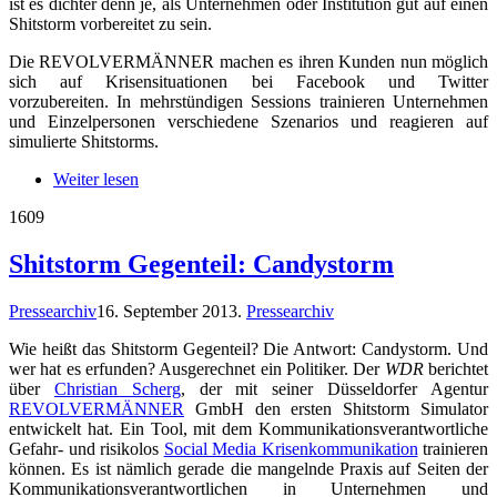
ist es dichter denn je, als Unternehmen oder Institution gut auf einen
Shitstorm vorbereitet zu sein.
Die REVOLVERMÄNNER machen es ihren Kunden nun möglich
sich auf Krisensituationen bei Facebook und Twitter
vorzubereiten. In mehrstündigen Sessions trainieren Unternehmen
und Einzelpersonen verschiedene Szenarios und reagieren auf
simulierte Shitstorms.
Weiter lesen
16
09
Shitstorm Gegenteil: Candystorm
Pressearchiv
16. September 2013
.
Pressearchiv
Wie heißt das Shitstorm Gegenteil? Die Antwort: Candystorm. Und
wer hat es erfunden? Ausgerechnet ein Politiker. Der
WDR
berichtet
über
Christian Scherg
, der mit seiner Düsseldorfer Agentur
REVOLVERMÄNNER
GmbH den ersten Shitstorm Simulator
entwickelt hat. Ein Tool, mit dem Kommunikationsverantwortliche
Gefahr- und risikolos
Social Media Krisenkommunikation
trainieren
können. Es ist nämlich gerade die mangelnde Praxis auf Seiten der
Kommunikationsverantwortlichen in Unternehmen und