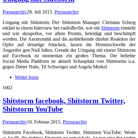
Pressearchiv
28. Juli 2015
.
Pressearchiv
Umgang mit Shitstorm: Der Shitstorm Manager Christian Scherg
erklärt in einem Interview bei
radioBerlin
, wie ein
Shitstorm
entsteht
und wie skrupellos, vor allem Promis, beleidigt und beschimpft
werden. Die Anonymität und die ausbleibende direkte Reaktion der
Opfer auf derartige Attacken, lassen die Hemmschwelle der
Angreifer gen Null fallen. Gerade der Umgang mit einem Shitstorm
auf Facebook ist momentan ein großes Thema. Die beliebte
Social Media Plattform ist aktuell Schauplatz von Shitstorms u.a.
gegen Dieter Nuhr, Til Schweiger und Angela Merkel.
Weiter lesen
10
02
Shitstorm facebook, Shitstorm Twitter,
Shitstorm YouTube
Pressearchiv
10. Februar 2015
.
Pressearchiv
Shitstorm Facebook, Shitstorm Twitter, Shitstorm YouTube: Wenn
es knallt, die richtige Strategie zu entwickeln, ist nur eine der vielen