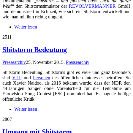
Dokumentation „
Shitstorm – und plötzlich hasst Dich die ganze
Welt!
“ den Shitstormsimulator der
REVOLVERMÄNNER
GmbH
und demonstriert in Echtzeit, wie sich ein Shitstorm entwickelt und
wie man mit ihm richtig umgeht.
Weiter lesen
25
11
Shitstorm Bedeutung
Pressearchiv
25. November 2015
.
Pressearchiv
Shitstorm Bedeutung: Shitstorms gibt es viele und ganz besonders
sind
V.I.P
und
Personen
des öffentlichen Interesses betroffen. So
auch Xavier Naidoo, als 2016 bekannt wurde, dass der NDR den
44-Jährigen Sänger ohne Vorentscheid für die Teilnahme am
Eurovision Song Contest [ESC] nominiert hat. Es hagelte heftige
öffentliche Kritik.
Weiter lesen
28
07
Umgang mit Shitstorm