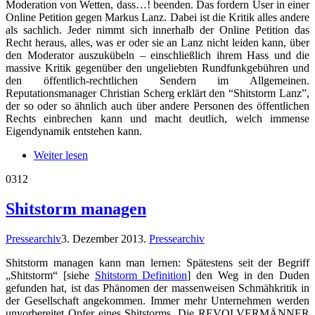
Moderation von Wetten, dass…! beenden. Das fordern User in einer
Online Petition gegen Markus Lanz. Dabei ist die Kritik alles andere
als sachlich. Jeder nimmt sich innerhalb der Online Petition das
Recht heraus, alles, was er oder sie an Lanz nicht leiden kann, über
den Moderator auszukübeln – einschließlich ihrem Hass und die
massive Kritik gegenüber den ungeliebten Rundfunkgebühren und
den öffentlich-rechtlichen Sendern im Allgemeinen.
Reputationsmanager Christian Scherg erklärt den “Shitstorm Lanz”,
der so oder so ähnlich auch über andere Personen des öffentlichen
Rechts einbrechen kann und macht deutlich, welch immense
Eigendynamik entstehen kann.
Weiter lesen
03
12
Shitstorm managen
Pressearchiv
3. Dezember 2013
.
Pressearchiv
Shitstorm managen kann man lernen: Spätestens seit der Begriff
„Shitstorm“ [siehe
Shitstorm Definition
] den Weg in den Duden
gefunden hat, ist das Phänomen der massenweisen Schmähkritik in
der Gesellschaft angekommen. Immer mehr Unternehmen werden
unvorbereitet Opfer eines Shitstorms. Die REVOLVERMÄNNER