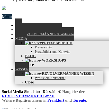
Menu
Start
Anfrage: Shitstormsimulator™
Zur REVOLVERMÄNNER® Webseite
MEDIA
PRESSEBEREICH
Pressearchiv
Pressebilder und Kurzvita
BLOG
WORKSHOPS
Close
WISSEN
REVOLVERMÄNNER WISSEN
Was ist ein Shitstorm?
Close
Social Media Simulator: Düsseldorf.
Hauptsitz der
REVOLVERMÄNNER GmbH
.
Weitere Repräsentanzen in
Frankfurt
und
Toronto
.